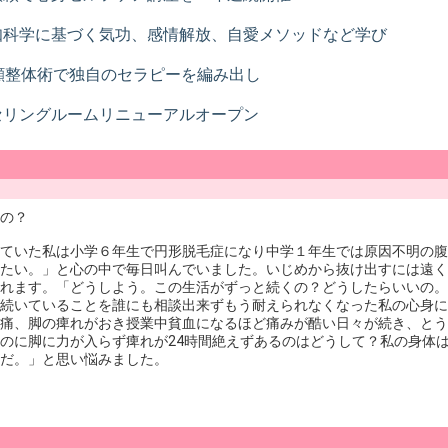
知科学に基づく気功、感情解放、自愛メソッドなど学び
顔整体術で独自のセラピーを編み出し
リングルームリニューアルオープン
の？
ていた私は小学６年生で円形脱毛症になり中学１年生では原因不明の腹
たい。」と心の中で毎日叫んでいました。いじめから抜け出すには遠く
れます。「どうしよう。この生活がずっと続くの？どうしたらいいの。
続いていることを誰にも相談出来ずもう耐えられなくなった私の心身に
痛、脚の痺れがおき授業中貧血になるほど痛みが酷い日々が続き、とう
のに脚に力が入らず痺れが24時間絶えずあるのはどうして？私の身体
だ。」と思い悩みました。