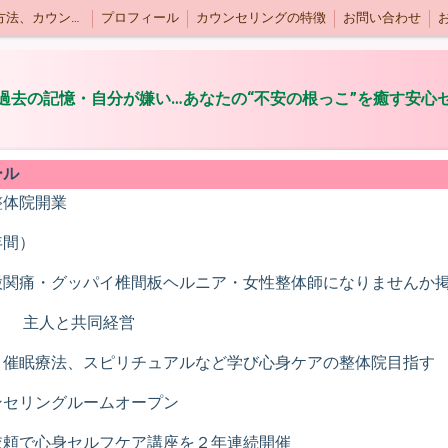
ご予約方法、カウンセリング時間・料金
プロフィール
カウンセリングの特徴
お問い合わせ
過去の記憶・自分が嫌い…あなたの“不安の根っこ”を癒す安心
ール
体院開業
年間）
関痛・グッパイ椎間板ヘルニア・女性整体師になりませんか
設 主人と共同経営
、催眠療法、スピリチュアルなど学び心身ケアの整体院目指す
セリングルームオープン
依頼で心身セルフケア講座を２年連続開催