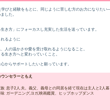
た学びと経験をもとに、同じように苦しむ方のお力になりたい
めました。
にする生き方」にフォーカスし充実した生活を送
られるように
れ、人の温かさや愛を受け取れるようになること。
きる生き方へと変わっていくこと。
は心からサポートしたいと願っています。
カウンセラーともえ
家族: 息子2人.夫。義父、義母との同居を経て現在は主人と2人
味: ガーデニング,ヨガ,映画鑑賞、ヒップホップダンス