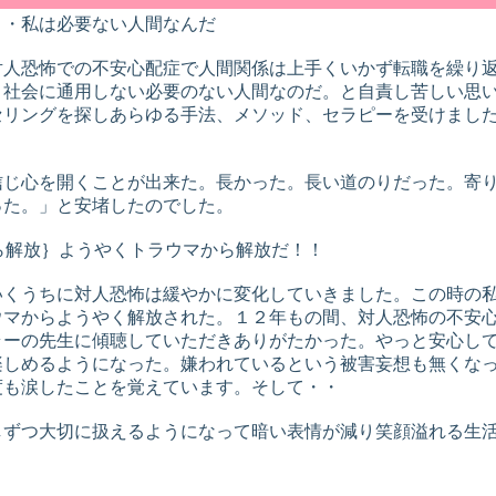
・・私は必要ない人間なんだ
対人恐怖での不安心配症で人間関係は上手くいかず転職を繰り
。社会に通用しない必要のない人間なのだ。と自責し苦しい思
セリングを探しあらゆる手法、メソッド、セラピーを受けまし
信じ心を開くことが出来た。長かった。長い道のりだった。寄
った。」と安堵したのでした。
ら解放｝ようやくトラウマから解放だ！！
いくうちに対人恐怖は緩やかに変化していきました。この時の
ウマからようやく解放された。１２年もの間、対人恐怖の不安
ラーの先生に傾聴していただきありがたかった。やっと安心し
楽しめるようになった。嫌われているという被害妄想も無くな
度も涙したことを覚えています。そして・・
しずつ大切に扱えるようになって暗い表情が減り笑顔溢れる生