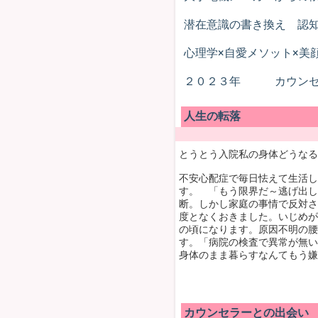
潜在意識の書き換え 認
心理学×自愛メソット×美
２０２３年 カウンセ
人生の転落
とうとう入院私の身体どうなる
不安心配症で毎日怯えて生活し
す。 「もう限界だ～逃げ出し
断。しかし家庭の事情で反対さ
度となくおきました。いじめが
の頃になります。原因不明の腰
す。「病院の検査で異常が無い
身体のまま暮らすなんてもう嫌
カウンセラーとの出会い