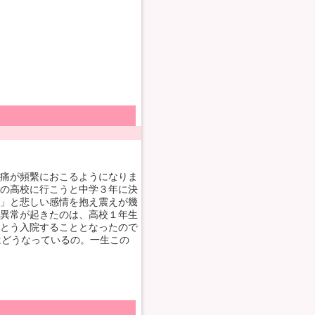
痛が頻繫におこるようになりま
の高校に行こうと中学３年に決
」と悲しい感情を抱え震えが幾
異常が起きたのは、高校１年生
とう入院することとなったので
はどうなっているの。一生この